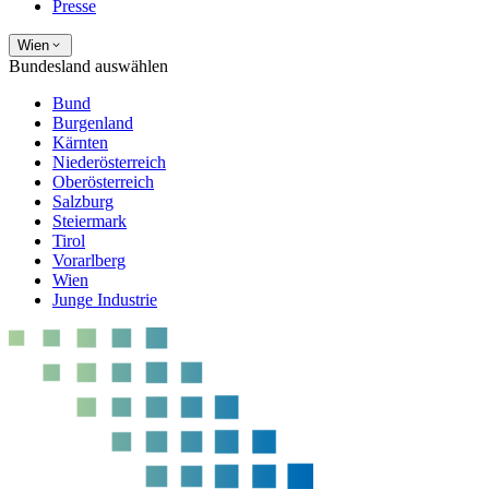
Presse
Wien
Bundesland auswählen
Bund
Burgenland
Kärnten
Niederösterreich
Oberösterreich
Salzburg
Steiermark
Tirol
Vorarlberg
Wien
Junge Industrie