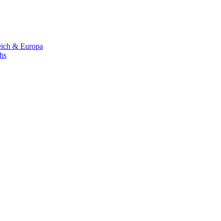
eich & Europa
chs