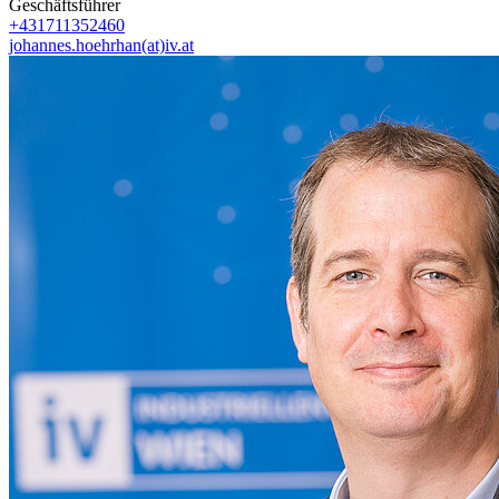
Geschäftsführer
+431711352460
johannes.hoehrhan(at)iv.at