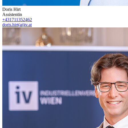
Doris Hirt
Assistentin
+431711352462
doris.hirt(at)iv.at