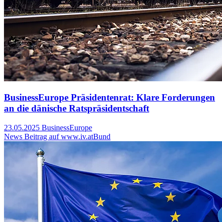
BusinessEurope Präsidentenrat: Klare Forderungen
an die dänische Ratspräsidentschaft
23.05.2025
BusinessEurope
News Beitrag auf www.iv.at
Bund