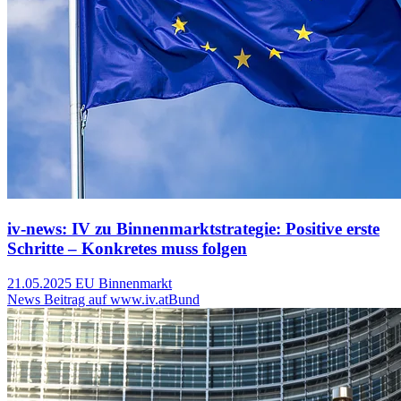
iv-news: IV zu Binnenmarktstrategie: Positive erste
Schritte – Konkretes muss folgen
21.05.2025
EU Binnenmarkt
News Beitrag auf www.iv.at
Bund