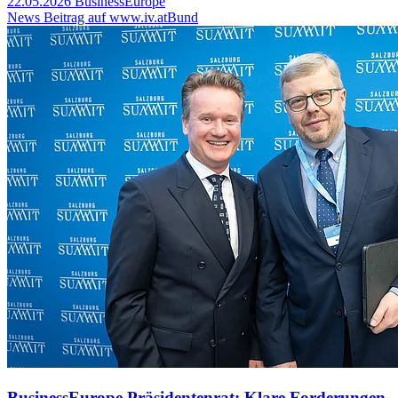
22.05.2026
BusinessEurope
News Beitrag auf www.iv.at
Bund
BusinessEurope Präsidentenrat: Klare Forderungen