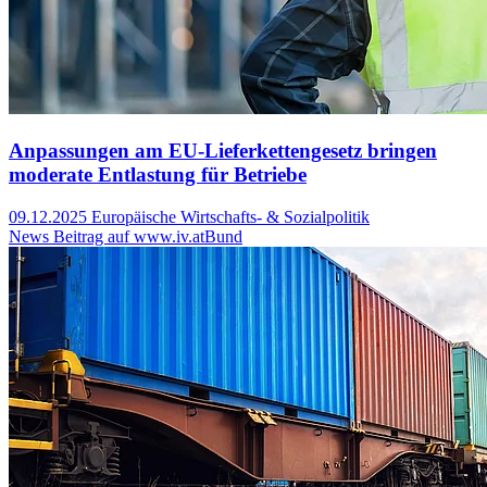
Anpassungen am EU-Lieferkettengesetz bringen
moderate Entlastung für Betriebe
09.12.2025
Europäische Wirtschafts- & Sozialpolitik
News Beitrag auf www.iv.at
Bund