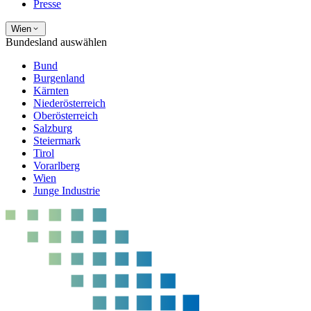
Presse
Wien
Bundesland auswählen
Bund
Burgenland
Kärnten
Niederösterreich
Oberösterreich
Salzburg
Steiermark
Tirol
Vorarlberg
Wien
Junge Industrie