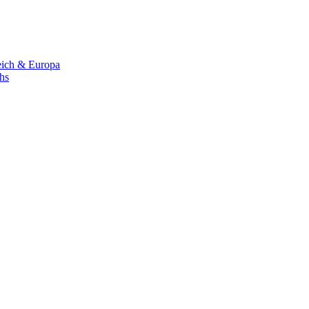
eich & Europa
chs