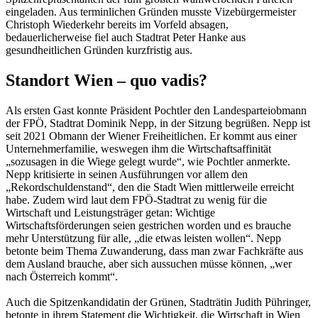
eingeladen. Aus terminlichen Gründen musste Vizebürgermeister
Christoph Wiederkehr bereits im Vorfeld absagen,
bedauerlicherweise fiel auch Stadtrat Peter Hanke aus
gesundheitlichen Gründen kurzfristig aus.
Standort Wien – quo vadis?
Als ersten Gast konnte Präsident Pochtler den Landesparteiobmann
der FPÖ, Stadtrat Dominik Nepp, in der Sitzung begrüßen. Nepp ist
seit 2021 Obmann der Wiener Freiheitlichen. Er kommt aus einer
Unternehmerfamilie, weswegen ihm die Wirtschaftsaffinität
„sozusagen in die Wiege gelegt wurde“, wie Pochtler anmerkte.
Nepp kritisierte in seinen Ausführungen vor allem den
„Rekordschuldenstand“, den die Stadt Wien mittlerweile erreicht
habe. Zudem wird laut dem FPÖ-Stadtrat zu wenig für die
Wirtschaft und Leistungsträger getan: Wichtige
Wirtschaftsförderungen seien gestrichen worden und es brauche
mehr Unterstützung für alle, „die etwas leisten wollen“. Nepp
betonte beim Thema Zuwanderung, dass man zwar Fachkräfte aus
dem Ausland brauche, aber sich aussuchen müsse können, „wer
nach Österreich kommt“.
Auch die Spitzenkandidatin der Grünen, Stadträtin Judith Pühringer,
betonte in ihrem Statement die Wichtigkeit, die Wirtschaft in Wien