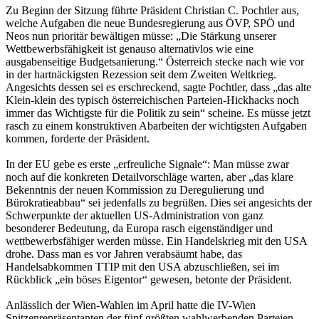
Zu Beginn der Sitzung führte Präsident Christian C. Pochtler aus,
welche Aufgaben die neue Bundesregierung aus ÖVP, SPÖ und
Neos nun prioritär bewältigen müsse: „Die Stärkung unserer
Wettbewerbsfähigkeit ist genauso alternativlos wie eine
ausgabenseitige Budgetsanierung.“ Österreich stecke nach wie vor
in der hartnäckigsten Rezession seit dem Zweiten Weltkrieg.
Angesichts dessen sei es erschreckend, sagte Pochtler, dass „das alte
Klein-klein des typisch österreichischen Parteien-Hickhacks noch
immer das Wichtigste für die Politik zu sein“ scheine. Es müsse jetzt
rasch zu einem konstruktiven Abarbeiten der wichtigsten Aufgaben
kommen, forderte der Präsident.
In der EU gebe es erste „erfreuliche Signale“: Man müsse zwar
noch auf die konkreten Detailvorschläge warten, aber „das klare
Bekenntnis der neuen Kommission zu Deregulierung und
Bürokratieabbau“ sei jedenfalls zu begrüßen. Dies sei angesichts der
Schwerpunkte der aktuellen US-Administration von ganz
besonderer Bedeutung, da Europa rasch eigenständiger und
wettbewerbsfähiger werden müsse. Ein Handelskrieg mit den USA
drohe. Dass man es vor Jahren verabsäumt habe, das
Handelsabkommen TTIP mit den USA abzuschließen, sei im
Rückblick „ein böses Eigentor“ gewesen, betonte der Präsident.
Anlässlich der Wien-Wahlen im April hatte die IV-Wien
Spitzenrepräsentanten der fünf größten wahlwerbenden Parteien