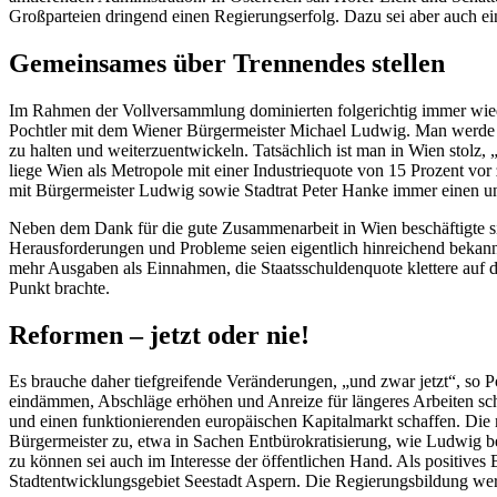
Großparteien dringend einen Regierungserfolg. Dazu sei aber auch ei
Gemeinsames über Trennendes stellen
Im Rahmen der Vollversammlung dominierten folgerichtig immer wie
Pochtler mit dem Wiener Bürgermeister Michael Ludwig. Man werde nic
zu halten und weiterzuentwickeln. Tatsächlich ist man in Wien stolz
liege Wien als Metropole mit einer Industriequote von 15 Prozent vor 
mit Bürgermeister Ludwig sowie Stadtrat Peter Hanke immer einen unk
Neben dem Dank für die gute Zusammenarbeit in Wien beschäftigte sich
Herausforderungen und Probleme seien eigentlich hinreichend bekannt
mehr Ausgaben als Einnahmen, die Staatsschuldenquote klettere auf d
Punkt brachte.
Reformen – jetzt oder nie!
Es brauche daher tiefgreifende Veränderungen, „und zwar jetzt“, so
eindämmen, Abschläge erhöhen und Anreize für längeres Arbeiten sc
und einen funktionierenden europäischen Kapitalmarkt schaffen. Di
Bürgermeister zu, etwa in Sachen Entbürokratisierung, wie Ludwig b
zu können sei auch im Interesse der öffentlichen Hand. Als positives
Stadtentwicklungsgebiet Seestadt Aspern. Die Regierungsbildung werde