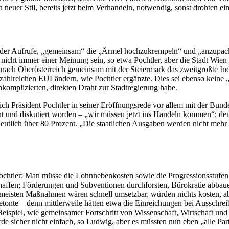
n neuer Stil, bereits jetzt beim Verhandeln, notwendig, sonst drohten
der Aufrufe, „gemeinsam“ die „Ärmel hochzukrempeln“ und „anzupacke
ht immer einer Meinung sein, so etwa Pochtler, aber die Stadt Wien b
, „nach Oberösterreich gemeinsam mit der Steiermark das zweitgrößte I
zahlreichen EULändern, wie Pochtler ergänzte. Dies sei ebenso keine „S
omplizierten, direkten Draht zur Stadtregierung habe.
 Präsident Pochtler in seiner Eröffnungsrede vor allem mit der Bundesp
 und diskutiert worden – „wir müssen jetzt ins Handeln kommen“; denn
eutlich über 80 Prozent. „Die staatlichen Ausgaben werden nicht mehr
 Pochtler: Man müsse die Lohnnebenkosten sowie die Progressionsstufe
haffen; Förderungen und Subventionen durchforsten, Bürokratie abbau
e meisten Maßnahmen wären schnell umsetzbar, würden nichts kosten, 
etonte – denn mittlerweile hätten etwa die Einreichungen bei Ausschr
 Beispiel, wie gemeinsamer Fortschritt von Wissenschaft, Wirtschaft u
 sicher nicht einfach, so Ludwig, aber es müssten nun eben „alle Part