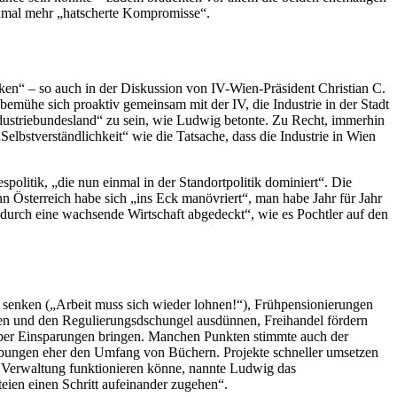
 einmal mehr „hatscherte Kompromisse“.
n“ – so auch in der Diskussion von IV-Wien-Präsident Christian C.
emühe sich proaktiv gemeinsam mit der IV, die Industrie in der Stadt
ndustriebundesland“ zu sein, wie Ludwig betonte. Zu Recht, immerhin
elbstverständlichkeit“ wie die Tatsache, dass die Industrie in Wien
olitik, „die nun einmal in der Standortpolitik dominiert“. Die
 Österreich habe sich „ins Eck manövriert“, man habe Jahr für Jahr
 durch eine wachsende Wirtschaft abgedeckt“, wie es Pochtler auf den
n senken („Arbeit muss sich wieder lohnen!“), Frühpensionierungen
en und den Regulierungsdschungel ausdünnen, Freihandel fördern
aber Einsparungen bringen. Manchen Punkten stimmte auch der
eibungen eher den Umfang von Büchern. Projekte schneller umsetzen
nd Verwaltung funktionieren könne, nannte Ludwig das
eien einen Schritt aufeinander zugehen“.