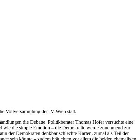
e Vollversammlung der IV-Wien statt.
handlungen die Debatte. Politikberater Thomas Hofer versuchte eine
nd wie die simple Emotion – die Demokratie werde zunehmend zur
atin der Demokraten denkbar schlechte Karten, zumal als Teil der
Chance sein könnte – zudem bräuchten vor allem die beiden ehemaligen