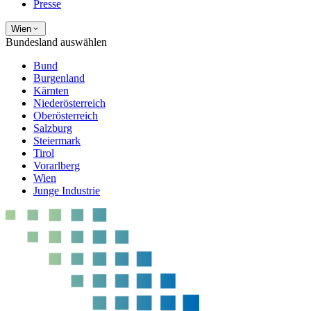
Presse
Wien
Bundesland auswählen
Bund
Burgenland
Kärnten
Niederösterreich
Oberösterreich
Salzburg
Steiermark
Tirol
Vorarlberg
Wien
Junge Industrie