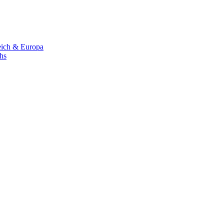
eich & Europa
chs