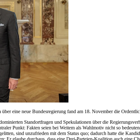
 über eine neue Bundesregierung fand am 18. November die Ordentlich
 dominierten Standortfragen und Spekulationen über die Regierungsver
raler Punkt: Fakten seien bei Weitem als Wahlmotiv nicht so bedeute
litten, sind unzufrieden mit dem Status quo; dadurch hatte die Kandid
ten: Er glaube durchaus, dass eine Drei-Parteien-Koalition auch eine 