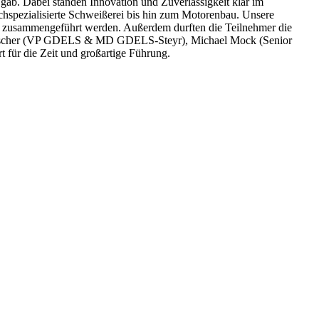
 gab. Dabei standen Innovation und Zuverlässigkeit klar im
chspezialisierte Schweißerei bis hin zum Motorenbau. Unsere
n zusammengeführt werden. Außerdem durften die Teilnehmer die
tin Reischer (VP GDELS & MD GDELS-Steyr), Michael Mock (Senior
 für die Zeit und großartige Führung.