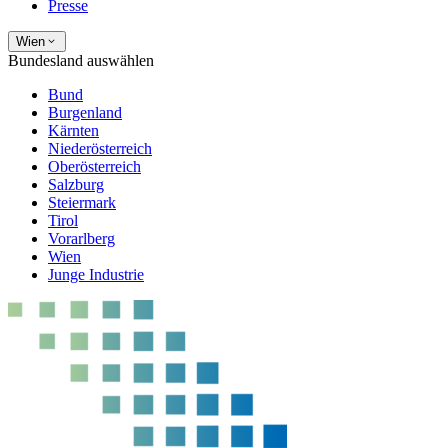
Presse
Wien
Bundesland auswählen
Bund
Burgenland
Kärnten
Niederösterreich
Oberösterreich
Salzburg
Steiermark
Tirol
Vorarlberg
Wien
Junge Industrie