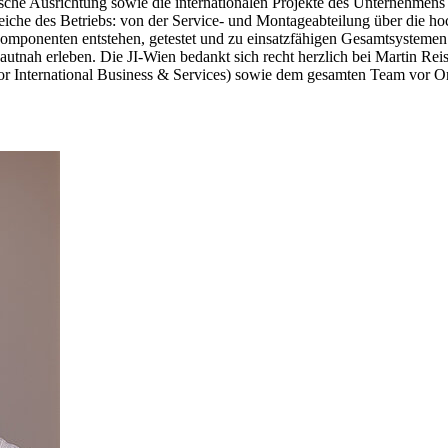
gische Ausrichtung sowie die internationalen Projekte des Unternehmens
eiche des Betriebs: von der Service- und Montageabteilung über die ho
komponenten entstehen, getestet und zu einsatzfähigen Gesamtsysteme
rt hautnah erleben. Die JI-Wien bedankt sich recht herzlich bei Mar
or International Business & Services) sowie dem gesamten Team vor Ort