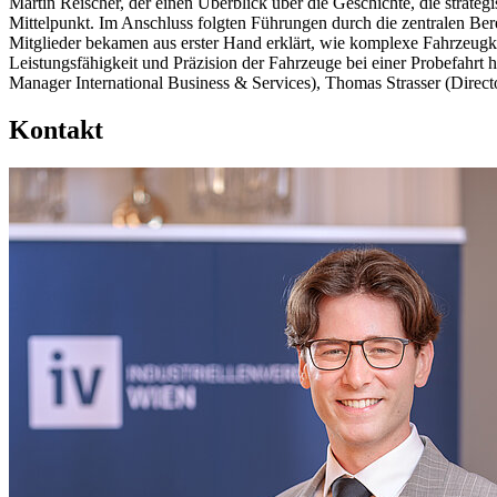
Martin Reischer, der einen Überblick über die Geschichte, die strate
Mittelpunkt. Im Anschluss folgten Führungen durch die zentralen Ber
Mitglieder bekamen aus erster Hand erklärt, wie komplexe Fahrzeug
Leistungsfähigkeit und Präzision der Fahrzeuge bei einer Probefah
Manager International Business & Services), Thomas Strasser (Direct
Kontakt