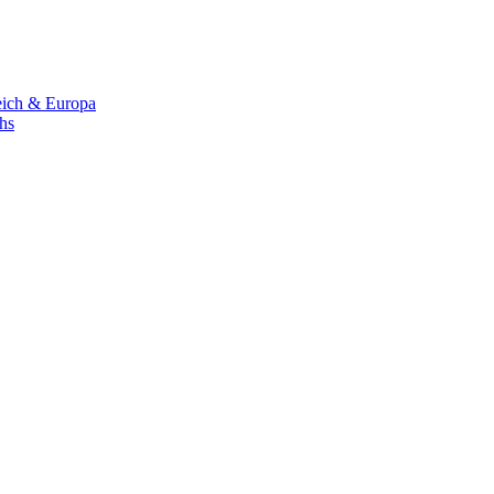
eich & Europa
chs