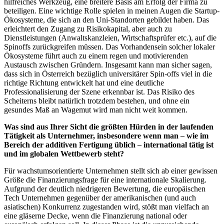
hilfreiches Werkzeug, eine breitere Basis am Erfolg der Firma zu
beteiligen. Eine wichtige Rolle spielen in meinen Augen die Startup-
Ökosysteme, die sich an den Uni-Standorten gebildet haben. Das
erleichtert den Zugang zu Risikokapital, aber auch zu
Dienstleistungen (Anwaltskanzleien, Wirtschaftsprüfer etc.), auf die
Spinoffs zurückgreifen müssen. Das Vorhandensein solcher lokaler
Ökosysteme führt auch zu einem regen und motivierenden
Austausch zwischen Gründern. Insgesamt kann man sicher sagen,
dass sich in Österreich bezüglich universitärer Spin-offs viel in die
richtige Richtung entwickelt hat und eine deutliche
Professionalisierung der Szene erkennbar ist. Das Risiko des
Scheiterns bleibt natürlich trotzdem bestehen, und ohne ein
gesundes Maß an Wagemut wird man nicht weit kommen.
Was sind aus Ihrer Sicht die größten Hürden in der laufenden
Tätigkeit als Unternehmer, insbesondere wenn man – wie im
Bereich der additiven Fertigung üblich – international tätig ist
und im globalen Wettbewerb steht?
Für wachstumsorientierte Unternehmen stellt sich ab einer gewissen
Größe die Finanzierungsfrage für eine internationale Skalierung.
Aufgrund der deutlich niedrigeren Bewertung, die europäischen
Tech Unternehmen gegenüber der amerikanischen (und auch
asiatischen) Konkurrenz zugestanden wird, stößt man vielfach an
eine gläserne Decke, wenn die Finanzierung national oder