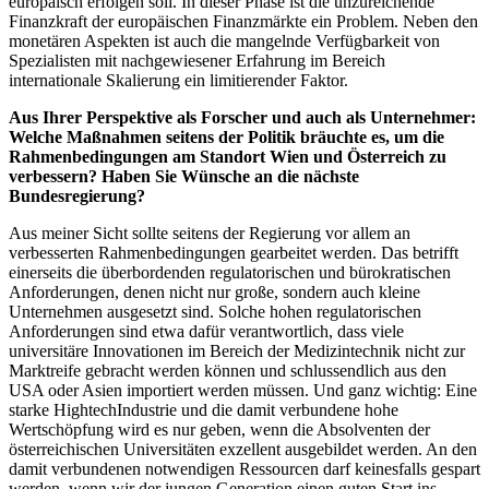
europäisch erfolgen soll. In dieser Phase ist die unzureichende
Finanzkraft der europäischen Finanzmärkte ein Problem. Neben den
monetären Aspekten ist auch die mangelnde Verfügbarkeit von
Spezialisten mit nachgewiesener Erfahrung im Bereich
internationale Skalierung ein limitierender Faktor.
Aus Ihrer Perspektive als Forscher und auch als Unternehmer:
Welche Maßnahmen seitens der Politik bräuchte es, um die
Rahmenbedingungen am Standort Wien und Österreich zu
verbessern? Haben Sie Wünsche an die nächste
Bundesregierung?
Aus meiner Sicht sollte seitens der Regierung vor allem an
verbesserten Rahmenbedingungen gearbeitet werden. Das betrifft
einerseits die überbordenden regulatorischen und bürokratischen
Anforderungen, denen nicht nur große, sondern auch kleine
Unternehmen ausgesetzt sind. Solche hohen regulatorischen
Anforderungen sind etwa dafür verantwortlich, dass viele
universitäre Innovationen im Bereich der Medizintechnik nicht zur
Marktreife gebracht werden können und schlussendlich aus den
USA oder Asien importiert werden müssen. Und ganz wichtig: Eine
starke HightechIndustrie und die damit verbundene hohe
Wertschöpfung wird es nur geben, wenn die Absolventen der
österreichischen Universitäten exzellent ausgebildet werden. An den
damit verbundenen notwendigen Ressourcen darf keinesfalls gespart
werden, wenn wir der jungen Generation einen guten Start ins