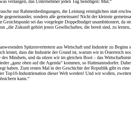
twas verlangen, das Unternehmer jeden Tag benötigen: Mut.“
uche nur Rahmenbedingungen, die Leistung ermöglichen statt erschwere
alle gegeneinander, sondern alle gemeinsam! Nicht der kleinste gemeins
 Gesichtspunkt sei das vorgelegte Doppelbudget unambitioniert, da s
n „die Zukunft gehört jenen Gesellschaften, die bereit sind, zu lerne
anwesenden Spitzenvertretern aus Wirtschaft und Industrie zu Beginn 
lich leistet, dass die Industrie der Grund ist, warum wir in Österreich
 des Mindsets, und da sitzen wir im gleichen Boot – das Wirtschaftsmin
eder „ganz oben auf die Agenda“ kommen, so Hattmannsdorfer. Daher sei
gt haben. Zum ersten Mal in der Geschichte der Republik gibt es eine In
der Top10-Industrienation dieser Welt werden! Und wir wollen, zweitens
absichern kann.“