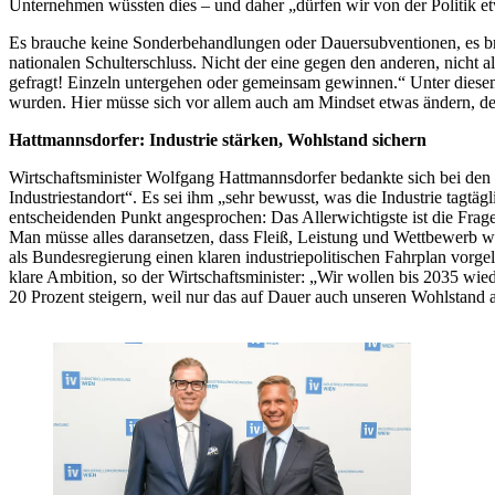
Unternehmen wüssten dies – und daher „dürfen wir von der Politik e
Es brauche keine Sonderbehandlungen oder Dauersubventionen, es bra
nationalen Schulterschluss. Nicht der eine gegen den anderen, nicht 
gefragt! Einzeln untergehen oder gemeinsam gewinnen.“ Unter diesem
wurden. Hier müsse sich vor allem auch am Mindset etwas ändern, den
Hattmannsdorfer: Industrie stärken, Wohlstand sichern
Wirtschaftsminister Wolfgang Hattmannsdorfer bedankte sich bei den 
Industriestandort“. Es sei ihm „sehr bewusst, was die Industrie tagtäg
entscheidenden Punkt angesprochen: Das Allerwichtigste ist die Frage
Man müsse alles daransetzen, dass Fleiß, Leistung und Wettbewerb wi
als Bundesregierung einen klaren industriepolitischen Fahrplan vorgele
klare Ambition, so der Wirtschaftsminister: „Wir wollen bis 2035 wie
20 Prozent steigern, weil nur das auf Dauer auch unseren Wohlstand 