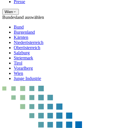
Presse
Wien
Bundesland auswählen
Bund
Burgenland
Kärnten
Niederösterreich
Oberösterreich
Salzburg
Steiermark
Tirol
Vorarlberg
Wien
Junge Industrie