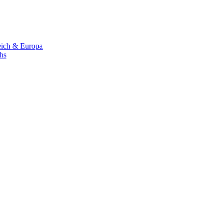
eich & Europa
chs