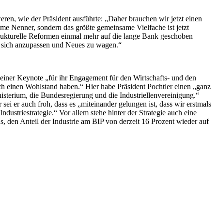
n, wie der Präsident ausführte: „Daher brauchen wir jetzt einen
ame Nenner, sondern das größte gemeinsame Vielfache ist jetzt
trukturelle Reformen einmal mehr auf die lange Bank geschoben
n, sich anzupassen und Neues zu wagen.“
seiner Keynote „für ihr Engagement für den Wirtschafts- und den
 noch einen Wohlstand haben.“ Hier habe Präsident Pochtler einen „ganz
isterium, die Bundesregierung und die Industriellenvereinigung.“
 er auch froh, dass es „miteinander gelungen ist, dass wir erstmals
dustriestrategie.“ Vor allem stehe hinter der Strategie auch eine
, den Anteil der Industrie am BIP von derzeit 16 Prozent wieder auf