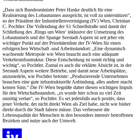
„Dass sich Bundesminister Peter Hanke deutlich für eine
Realisierung des Lobautunnes ausspricht, ist voll zu unterstützen“,
so der Präsident der Industriellenvereinigung (IV) Wien, Christian
C. Pochtler. Die Vollendung der S1 Schnellstraße und damit der
Schließung des ‚Rings um Wien‘ inklusive der Umsetzung des
Lobautunnels und der Spange Seestadt Aspern ist seit jeher ein
wichtiger Punkt auf der Prioritätenliste der IV-Wien für einen
erfolgreichen Wirtschaft -und Arbeitsstandort: „Eine dynamisch
wachsende Metropole wie Wien braucht auch eine adäquate
Verkehrsinfrastruktur. Diese Entscheidung ist somit richtig und
wichtig“, so Pochtler. Zumal es auch die erklärte Absicht ist, in der
Seestadt Aspern weitere Betriebe, und damit neue Arbeitsplätze,
anzusiedeln, wie Pochtler betonte: „Produzierende Unternehmen
brauchen eine gute infrastrukturelle Anbindung, alles andere macht
keinen Sinn.“ Die IV-Wien begrüße daher diesen wichtigen Impuls
für den Wirtschaftsstandort, „es wurde hier schon zu viel Zeit
unnötig vertan“, so Pochtler. Es sei jedenfalls auch positiv, dass
jener Verkehr, der nicht direkt Wien als Ziel habe, nicht wie bisher
direkt durch die Stadt fahren müsse. Das verbessere die
Lebensqualität der Menschen in den besonders intensiv betroffenen
Bezirken und nutze auch der Umwelt.