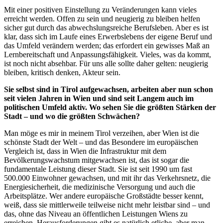
Mit einer positiven Einstellung zu Veränderungen kann vieles
erreicht werden. Offen zu sein und neugierig zu bleiben helfen
sicher gut durch das abwechslungsreiche Berufsleben. Aber es ist
klar, dass sich im Laufe eines Erwerbslebens der eigene Beruf und
das Umfeld verändern werden; das erfordert ein gewisses Maß an
Lernbereitschaft und Anpassungsfähigkeit. Vieles, was da kommt,
ist noch nicht absehbar. Für uns alle sollte daher gelten: neugierig
bleiben, kritisch denken, Akteur sein.
Sie selbst sind in Tirol aufgewachsen, arbeiten aber nun schon
seit vielen Jahren in Wien und sind seit Langem auch im
politischen Umfeld aktiv. Wo sehen Sie die größten Stärken der
Stadt – und wo die größten Schwächen?
Man möge es mir in meinem Tirol verzeihen, aber Wien ist die
schönste Stadt der Welt – und das Besondere im europäischen
Vergleich ist, dass in Wien die Infrastruktur mit dem
Bevölkerungswachstum mitgewachsen ist, das ist sogar die
fundamentale Leistung dieser Stadt. Sie ist seit 1990 um fast
500.000 Einwohner gewachsen, und mit ihr das Verkehrsnetz, die
Energiesicherheit, die medizinische Versorgung und auch die
Arbeitsplätze. Wer andere europäische Großstädte besser kennt,
weiß, dass sie mittlerweile teilweise nicht mehr leistbar sind – und
das, ohne das Niveau an öffentlichen Leistungen Wiens zu
erreichen. Herausforderungen gibt es natürlich etliche, aber man