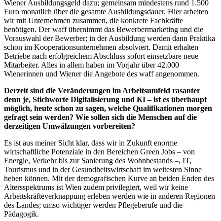
Wiener Ausbildungsgeld dazu; gemeinsam mindestens rund 1.500
Euro monatlich über die gesamte Ausbildungsdauer. Hier arbeiten
wir mit Unternehmen zusammen, die konkrete Fachkräfte
benötigen. Der waff übernimmt das Bewerbermarketing und die
Vorauswahl der Bewerber; in der Ausbildung werden dann Praktika
schon im Kooperationsunternehmen absolviert. Damit erhalten
Betriebe nach erfolgreichem Abschluss sofort einsetzbare neue
Mitarbeiter. Alles in allem haben im Vorjahr über 42.000
Wienerinnen und Wiener die Angebote des waff angenommen.
Derzeit sind die Veränderungen im Arbeitsumfeld rasanter
denn je, Stichworte Digitalisierung und KI – ist es überhaupt
möglich, heute schon zu sagen, welche Qualifikationen morgen
gefragt sein werden? Wie sollen sich die Menschen auf die
derzeitigen Umwälzungen vorbereiten?
Es ist aus meiner Sicht klar, dass wir in Zukunft enorme
wirtschaftliche Potenziale in den Bereichen Green Jobs – von
Energie, Verkehr bis zur Sanierung des Wohnbestands –, IT,
Tourismus und in der Gesundheitswirtschaft im weitesten Sinne
heben können. Mit der demografischen Kurve an beiden Enden des
Altersspektrums ist Wien zudem privilegiert, weil wir keine
Arbeitskräfteverknappung erleben werden wie in anderen Regionen
des Landes; umso wichtiger werden Pflegeberufe und die
Pädagogik.