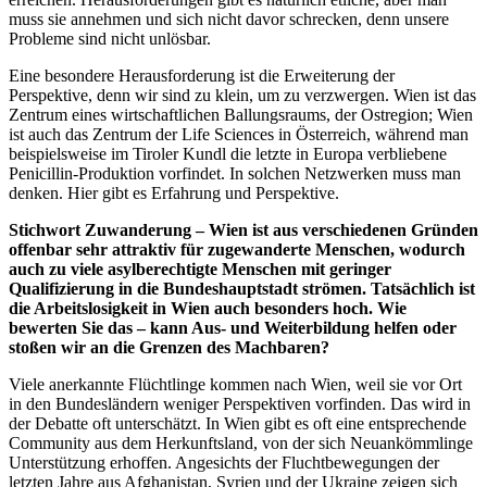
muss sie annehmen und sich nicht davor schrecken, denn unsere
Probleme sind nicht unlösbar.
Eine besondere Herausforderung ist die Erweiterung der
Perspektive, denn wir sind zu klein, um zu verzwergen. Wien ist das
Zentrum eines wirtschaftlichen Ballungsraums, der Ostregion; Wien
ist auch das Zentrum der Life Sciences in Österreich, während man
beispielsweise im Tiroler Kundl die letzte in Europa verbliebene
Penicillin-Produktion vorfindet. In solchen Netzwerken muss man
denken. Hier gibt es Erfahrung und Perspektive.
Stichwort Zuwanderung – Wien ist aus verschiedenen Gründen
offenbar sehr attraktiv für zugewanderte Menschen, wodurch
auch zu viele asylberechtigte Menschen mit geringer
Qualifizierung in die Bundeshauptstadt strömen. Tatsächlich ist
die Arbeitslosigkeit in Wien auch besonders hoch. Wie
bewerten Sie das – kann Aus- und Weiterbildung helfen oder
stoßen wir an die Grenzen des Machbaren?
Viele anerkannte Flüchtlinge kommen nach Wien, weil sie vor Ort
in den Bundesländern weniger Perspektiven vorfinden. Das wird in
der Debatte oft unterschätzt. In Wien gibt es oft eine entsprechende
Community aus dem Herkunftsland, von der sich Neuankömmlinge
Unterstützung erhoffen. Angesichts der Fluchtbewegungen der
letzten Jahre aus Afghanistan, Syrien und der Ukraine zeigen sich