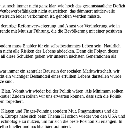
ist noch immer nicht ganz klar, wie hoch das gesamtstaatliche Defizit
Wettbewerbsfähigkeit nicht ausreichen, das dämmert mittlerweile
sterreich leider verkommen ist, geholfen werden müsste.
e derartige Reformverweigerung und Angst vor Veränderung wie in
rende mit Mut zur Führung, die die Bevölkerung mit einer positiven
sondern muss Enabler für ein selbstbestimmtes Leben sein. Natürlich
ben nicht alle Risiken des Lebens abdecken. Denn die Folgen dieser
enn all diese Schulden geben wir unseren nächsten Generationen als
ar immer ein zentraler Baustein der sozialen Marktwirtschaft, wir
t ein wichtiger Bestandteil eines erfüllten Lebens darstellen würde.
ze sind.
n Blatt. Womit wir wieder bei der Politik wären. Als Minimum sollten
kratie! Zudem sollten wir uns erwarten können, dass sich die Politik
m torpediert.
das Klagen und Finger-Pointing sondern Mut, Pragmatismus und die
eklagen, Europa habe sich beim Thema KI schon wieder von den USA und
chnologie zu nutzen, um für sich die beste Position zu erlangen. In
ll schneller und nachhaltiger optimiert.