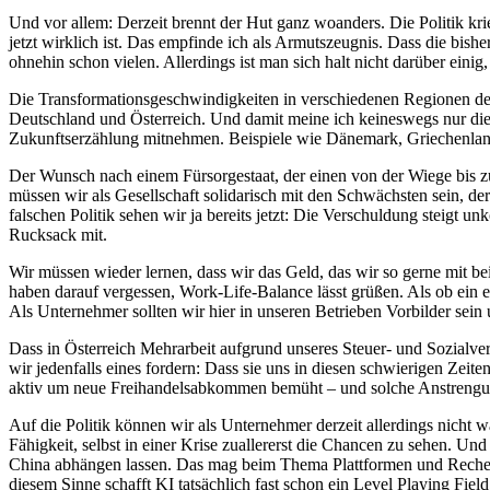
Und vor allem: Derzeit brennt der Hut ganz woanders. Die Politik kri
jetzt wirklich ist. Das empfinde ich als Armutszeugnis. Dass die bis
ohnehin schon vielen. Allerdings ist man sich halt nicht darüber ei
Die Transformationsgeschwindigkeiten in verschiedenen Regionen de
Deutschland und Österreich. Und damit meine ich keineswegs nur die 
Zukunftserzählung mitnehmen. Beispiele wie Dänemark, Griechenland
Der Wunsch nach einem Fürsorgestaat, der einen von der Wiege bis zur 
müssen wir als Gesellschaft solidarisch mit den Schwächsten sein, der
falschen Politik sehen wir ja bereits jetzt: Die Verschuldung steigt u
Rucksack mit.
Wir müssen wieder lernen, dass wir das Geld, das wir so gerne mit be
haben darauf vergessen, Work-Life-Balance lässt grüßen. Als ob ein er
Als Unternehmer sollten wir hier in unseren Betrieben Vorbilder se
Dass in Österreich Mehrarbeit aufgrund unseres Steuer- und Sozialvers
wir jedenfalls eines fordern: Dass sie uns in diesen schwierigen Zeit
aktiv um neue Freihandelsabkommen bemüht – und solche Anstrengung
Auf die Politik können wir als Unternehmer derzeit allerdings nicht
Fähigkeit, selbst in einer Krise zuallererst die Chancen zu sehen. 
China abhängen lassen. Das mag beim Thema Plattformen und Rechenzen
diesem Sinne schafft KI tatsächlich fast schon ein Level Playing Fiel