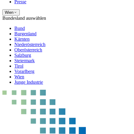
Presse
Wien
Bundesland auswählen
Bund
Burgenland
Kärnten
Niederösterreich
Oberösterreich
Salzburg
Steiermark
Tirol
Vorarlberg
Wien
Junge Industrie