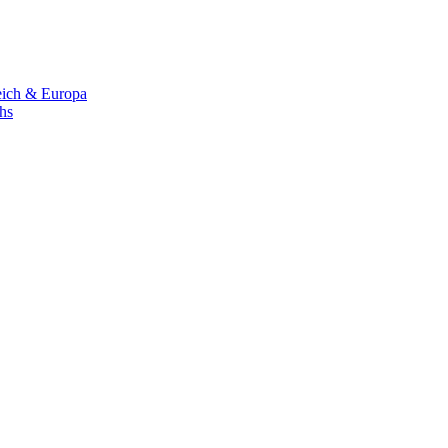
eich & Europa
chs