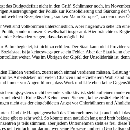
egt das Budgetdefizit nicht in den Griff. Schlimmer noch, im November 
herigen Anstrengungen der Politik zur Konsolidierung und Stärkung der 
nig, mit welchen Rezepten dem „kranken Mann Europas“, zu dem unser Ö
r Welt sind vollkommen unterschiedlich. Aber nirgendwo sehe ich ein
Politik, sondern unsere Gesellschaft insgesamt. Hier bräuchte es Regie
 oder Schweden zeigen, dass das möglich ist.
Bahre begleitet, ist nicht zu erfüllen. Der Staat kann nicht Provider 
 Sozialstaat ist ja keineswegs per se ein Fehler. Aber der Staat kann e
nkontrolliert weiter. Was im Übrigen der Gipfel der Unsolidarität ist, d
iden Händen verteilen, zuerst auch einmal verdienen müssen. Leistung w
fülltes Arbeitsleben mit vielen Chancen und erzielbarem Wohlstand nich
in und immer vor Augen führen, dass Work und Life eben keine Gegensät
icherungssystems nicht besonders attraktiv ist, steht auf einem andere
en zumindest in Ruhe lässt! Keine neuen Steuern, keine zusätzliche Büro
en nicht aus der eingebildeten Angst vor Chlorhühnern und Ähnliche
 warten. Und die Haupteigenschaft des Unternehmers ist ja auch nicht 
Und diese gibt es sehr wohl. So könnte man natürlich lang und breit b
tren ja teils stimmen, aber jedem Unternehmen steht es frei, diese Te
d, es geht einfach nur darum, wer seine Prozesse und sein Geschäftsmode