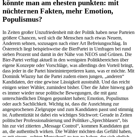
könnte man am ehesten punkten: mit
nüchternen Fakten, mehr Emotion,
Populismus?
In Zeiten großer Unzufriedenheit mit der Politik haben neue Parteien
größere Chancen, weil sich die Menschen nach etwas Neuem,
Anderem sehnen, sozusagen nach einer Art Befreiungsschlag. In
Österreich liegt beispielsweise die BierPartei in Umfragen bei rund
sieben Prozent und damit in der Nähe von NEOS und Grünen. Die
Bier-Partei verfügt aktuell in den wenigsten Politikbereichen über
eigene Konzepte oder Vorschläge, was allerdings den Vorteil bringt,
dass jeder in die Partei hineininterpretieren kann, was er möchte. Mit
Dominik Wlazny hat die Partei zudem einen jungen, „anderen“
Kandidaten, der eine gewisse Lässigkeit ausstrahlt. Und das reicht
einigen seiner Wähler, zumindest bisher. Über die Jahre hinweg gab
es immer wieder neue politische Bewegungen, die mit ganz
unterschiedlichen Dingen gepunktet haben; Emotion, Populismus
oder auch Sachlichkeit. Wichtig ist, dass die Ausrichtung zur
angesprochenen Zielgruppe und zum Kandidaten passt und stimmig
ist. Authentizität ist dabei ein wichtiges Stichwort: Gerade in Zeiten
politischer Professionalisierung und Politiker-„Sprechblasen“, bis
hin zur viel zitierten „Message Control“, kommen Kandidaten gut
an, die authentisch wirken. Die Wähler möchten das Gefühl haben,
es mit einem „echten Menschen“ zu tun zu haben, der sich ehrlich