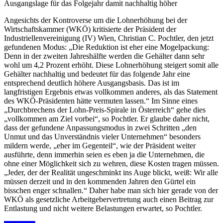
Ausgangslage für das Folgejahr damit nachhaltig höher
Angesichts der Kontroverse um die Lohnerhöhung bei der
Wirtschaftskammer (WKÖ) kritisierte der Präsident der
Industriellenvereinigung (IV) Wien, Christian C. Pochtler, den jetzt
gefundenen Modus: „Die Reduktion ist eher eine Mogelpackung:
Denn in der zweiten Jahreshälfte werden die Gehälter dann sehr
wohl um 4,2 Prozent erhöht. Diese Lohnerhöhung steigert somit alle
Gehälter nachhaltig und bedeutet für das folgende Jahr eine
entsprechend deutlich höhere Ausgangsbasis. Das ist im
langfristigen Ergebnis etwas vollkommen anderes, als das Statement
des WKÖ-Präsidenten hätte vermuten lassen.“ Im Sinne eines
„Durchbrechens der Lohn-Preis-Spirale in Österreich“ gehe dies
„vollkommen am Ziel vorbei“, so Pochtler. Er glaube daher nicht,
dass der gefundene Anpassungsmodus in zwei Schritten „den
Unmut und das Unverständnis vieler Unternehmen“ besonders
mildern werde, „eher im Gegenteil“, wie der Präsident weiter
ausführte, denn immerhin seien es eben ja die Unternehmen, die
ohne einer Möglichkeit sich zu wehren, diese Kosten tragen müssen.
„Jeder, der der Realität ungeschminkt ins Auge blickt, weiß: Wir alle
müssen derzeit und in den kommenden Jahren den Gürtel ein
bisschen enger schnallen.“ Daher habe man sich hier gerade von der
WKÖ als gesetzliche Arbeitgebervertretung auch einen Beitrag zur
Entlastung und nicht weitere Belastungen erwartet, so Pochtler.