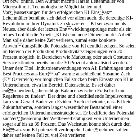
Ort bzw. online. Den Auftakt machte Harald Leitenmüller von
Microsoft mit „Technologische Möglichkeiten und
Voraussetzungen für den erfolgreichen KI-Einsatz“.
Leitenmüller bemühte sich dabei vor allem auch, die derzeitige KI-
Revolution in ihrer Dynamik zu skizzieren – KI sei zwar nichts
Neues, aber dank der letzten Entwicklungssprünge mehr als ein
reines Tool für die Arbeit: „KI ist eine neue Dimension der Arbeit“.
Man solle daher keine Zeit verlieren, zumal erste konkrete
Anwendungsfälle die Potenziale von KI deutlich zeigen. So seien
im Bereich der Produktion Produktivitätssteigerungen von 20
Prozent möglich, in Bereichen wie Marketing oder auch Costumer
Service könnten bereits um die 30 Prozent automatisiert werden.
Unter dem Titel „Industrieanwendungen von AI: Erfahrungen und
Best Practices aus Europa“ warnte anschließend Susanne Zach
(EY Österreich) vor möglichen Fallstricken beim Einsatz von KI in
Unternehmen, etwa im Bereich Datenschutz. Es sei daher
entscheidend, „die richtige Balance zwischen Fortschritt und
Regeltreue zu finden“. Der dritte und abschließende Impulsvortrag
kam von Gerald Bader von Eviden. Auch er betonte, dass KI kein
Zukunftsthema, sondern längst wesentlicher Bestandteil einer
erfolgreichen Unternehmensstrategie sei. Er bezifferte das Potenzial
zur Verbesserung der Wettbewerbsfähigkeit von Unternehmen
sogar auf bis zu 39 Prozent. Das Wachstum könne sich durch den
Einsatz von KI potenziell verdoppeln. Unternehmen sollten
daher auf keinen Fall zu viel Zeit verlieren.