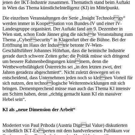
jenen der IKT-Industrie zusammen. Thematisch stand beim Auftakt
in Wien das Thema künstlicheIntelligenz (KI) im Mittelpunkt.
Die einzelnen Veranstaltungen der Serie „Insight Technology“
werden immer in Kooperation von Bundes-IV und einer IV-
Landesgruppe organisiert. Der Auftakt fand am 9. Dezember in
Wien statt, schon Ende Jänner ging die nächste Veranstaltung zum
Thema „Cybersecurity“ in Klagenfurt über die Bühne. Bei der
Eröffnung im Haus der Industrie betonte IV-Wien-
Geschäftsführer Johannes Höhrhan, dass die heimische Industrie
gerade durch schwere Zeiten gehe; die Politik müsse sich dringend
um bessere Rahmenbedingungen kümmern, denn die
Wettbewerbsfähigkeit Österreichs sei „in den letzten zwei, drei
Jahren geradezu abgeschmiert“. Nicht zuletzt deswegen sei es
entscheidend, dass Unternehmen jeden noch so kleinen Vorteil für
sich nutzen, den technologische Weiterentwicklungen mit sich
bringen. Dementsprechend müsse man auch das Thema KI intensiv
am Schirm haben, denn „richtig gemacht kann KI ein massiver
Hebel sein“.
KI als „neue Dimension der Arbeit“
Moderiert von Paul Prihoda (Austria Digital Value) diskutierten
schließlich IKT-Experten mit dem handverlesenen Publikum vor