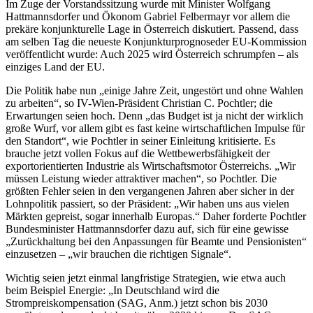
Im Zuge der Vorstandssitzung wurde mit Minister Wolfgang
Hattmannsdorfer und Ökonom Gabriel Felbermayr vor allem die
prekäre konjunkturelle Lage in Österreich diskutiert. Passend, dass
am selben Tag die neueste Konjunkturprognoseder EU-Kommission
veröffentlicht wurde: Auch 2025 wird Österreich schrumpfen – als
einziges Land der EU.
Die Politik habe nun „einige Jahre Zeit, ungestört und ohne Wahlen
zu arbeiten“, so IV-Wien-Präsident Christian C. Pochtler; die
Erwartungen seien hoch. Denn „das Budget ist ja nicht der wirklich
große Wurf, vor allem gibt es fast keine wirtschaftlichen Impulse für
den Standort“, wie Pochtler in seiner Einleitung kritisierte. Es
brauche jetzt vollen Fokus auf die Wettbewerbsfähigkeit der
exportorientierten Industrie als Wirtschaftsmotor Österreichs. „Wir
müssen Leistung wieder attraktiver machen“, so Pochtler. Die
größten Fehler seien in den vergangenen Jahren aber sicher in der
Lohnpolitik passiert, so der Präsident: „Wir haben uns aus vielen
Märkten gepreist, sogar innerhalb Europas.“ Daher forderte Pochtler
Bundesminister Hattmannsdorfer dazu auf, sich für eine gewisse
„Zurückhaltung bei den Anpassungen für Beamte und Pensionisten“
einzusetzen – „wir brauchen die richtigen Signale“.
Wichtig seien jetzt einmal langfristige Strategien, wie etwa auch
beim Beispiel Energie: „In Deutschland wird die
Strompreiskompensation (SAG, Anm.) jetzt schon bis 2030