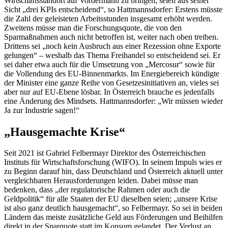
Wirtschaftsstandort auf Vordermann zu bringen, seien aus seiner
Sicht „drei KPIs entscheidend“, so Hattmannsdorfer: Erstens müsste
die Zahl der geleisteten Arbeitsstunden insgesamt erhöht werden.
Zweitens müsse man die Forschungsquote, die von den
Sparmaßnahmen auch nicht betroffen ist, weiter nach oben treiben.
Drittens sei „noch kein Ausbruch aus einer Rezession ohne Exporte
gelungen“ – weshalb das Thema Freihandel so entscheidend sei. Er
sei daher etwa auch für die Umsetzung von „Mercosur“ sowie für
die Vollendung des EU-Binnenmarkts. Im Energiebereich kündigte
der Minister eine ganze Reihe von Gesetzesinitiativen an, vieles sei
aber nur auf EU-Ebene lösbar. In Österreich brauche es jedenfalls
eine Änderung des Mindsets. Hattmannsdorfer: „Wir müssen wieder
Ja zur Industrie sagen!“
„Hausgemachte Krise“
Seit 2021 ist Gabriel Felbermayr Direktor des Österreichischen
Instituts für Wirtschaftsforschung (WIFO). In seinem Impuls wies er
zu Beginn darauf hin, dass Deutschland und Österreich aktuell unter
vergleichbaren Herausforderungen leiden. Dabei müsse man
bedenken, dass „der regulatorische Rahmen oder auch die
Geldpolitik“ für alle Staaten der EU dieselben seien; „unsere Krise
ist also ganz deutlich hausgemacht“, so Felbermayr. So sei in beiden
Ländern das meiste zusätzliche Geld aus Förderungen und Beihilfen
direkt in der Sparquote statt im Konsum gelandet. Der Verlust an