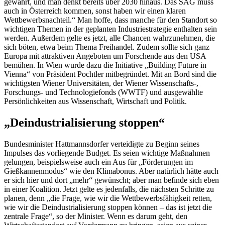
gewährt, und man denkt bereits über 2030 hinaus. Das SAG muss
auch in Österreich kommen, sonst haben wir einen klaren
Wettbewerbsnachteil.“ Man hoffe, dass manche für den Standort so
wichtigen Themen in der geplanten Industriestrategie enthalten sein
werden. Außerdem gelte es jetzt, alle Chancen wahrzunehmen, die
sich böten, etwa beim Thema Freihandel. Zudem sollte sich ganz
Europa mit attraktiven Angeboten um Forschende aus den USA
bemühen. In Wien wurde dazu die Initiative „Building Future in
Vienna“ von Präsident Pochtler mitbegründet. Mit an Bord sind die
wichtigsten Wiener Universitäten, der Wiener Wissenschafts-,
Forschungs- und Technologiefonds (WWTF) und ausgewählte
Persönlichkeiten aus Wissenschaft, Wirtschaft und Politik.
„Deindustrialisierung stoppen“
Bundesminister Hattmannsdorfer verteidigte zu Beginn seines
Impulses das vorliegende Budget. Es seien wichtige Maßnahmen
gelungen, beispielsweise auch ein Aus für „Förderungen im
Gießkannenmodus“ wie den Klimabonus. Aber natürlich hätte auch
er sich hier und dort „mehr“ gewünscht; aber man befinde sich eben
in einer Koalition. Jetzt gelte es jedenfalls, die nächsten Schritte zu
planen, denn „die Frage, wie wir die Wettbewerbsfähigkeit retten,
wie wir die Deindustrialisierung stoppen können – das ist jetzt die
zentrale Frage“, so der Minister. Wenn es darum geht, den