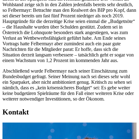
Wohlstand zeige sich in den Zahlen jedenfalls bereits sehr deutlich,
so Felbermayr: Betrachte man den Realwert des BIP pro Kopf, dann
sei dieser bereits um fast fünf Prozent niedriger als noch 2019.
Hauptgründe für die derzeitige Krise seien einmal die „Budgetnöte“
– die Haushalte wurden über Schulden gestützt. Zudem sei in
Österreich die Lohnquote besonders stark angestiegen, was zum
Verlust an Wettbewerbsfähigkeit geführt habe. Am Ende seines
Vortrags hatte Felbermayr aber zumindest auch ein paar gute
Nachrichten für die Mitglieder parat: Er hoffe, dass sich die
Situation derzeit langsam verbessere – tatsächlich geht er sogar von
einem Wachstum von 1,2 Prozent im kommenden Jahr aus.
Abschließend wurde Felbermayr nach seiner Einschätzung zum
Bundesbudget gefragt. Seiner Meinung nach sei dieses sehr wohl
ein Sparpaket, aber nicht ambitioniert genug. Kritisch zu sehen sei
nämlich, dass es „kein krisensicheres Budget“ sei: Es gebe weiter
keine budgetären Spielräume für den Fall einer weiteren Krise oder
weiterer notwendiger Investitionen, so der Ökonom.
Kontakt